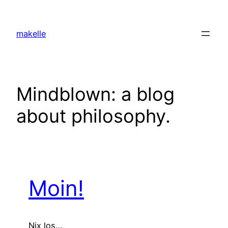
Zum
Inhalt
makelle
springen
Mindblown: a blog
about philosophy.
Moin!
Nix los…